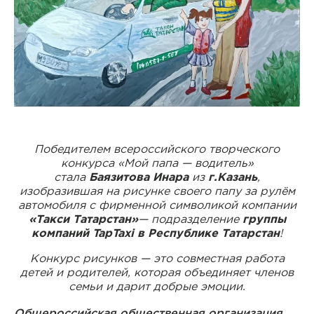
С промокодом СНЕГОВИК ваши
поездки будут дешевле на 10%
05.02.2026
11:58
Поздравляем ВАС с
Международным днём
водителя ТАКСИ
22 марта — Международный день
водителя ТАКСИ
21.03.2025
11:02
Победителем всероссийского творческого
конкурса «Мой папа — водитель»
С международным женским
стала
Баязитова Инара
из
г.Казань
,
днём
изобразившая на рисунке своего папу за рулём
Дорогие наши женщины!
автомобиля с фирменной символикой компании
Поздравляем вас с самым весенним
«Такси Татарстан»
— подразделение
группы
и нежным праздником — 8 Марта!
компаний TapTaxi в Республике Татарстан
!
Желаем вам, чтобы каждый день
вашей жизни был наполнен
Конкурс рисунков — это совместная работа
любовью и уважением, а каждый
вечер — теплом и заботой близких
детей и родителей, которая объединяет членов
07.03.2025
11:58
людей. Пусть на вашем пути будет
семьи и дарит добрые эмоции.
меньше препятствий, а больше
С наступающим НОВЫМ
радостных моментов и сюрпризов.
Общероссийская общественная организация